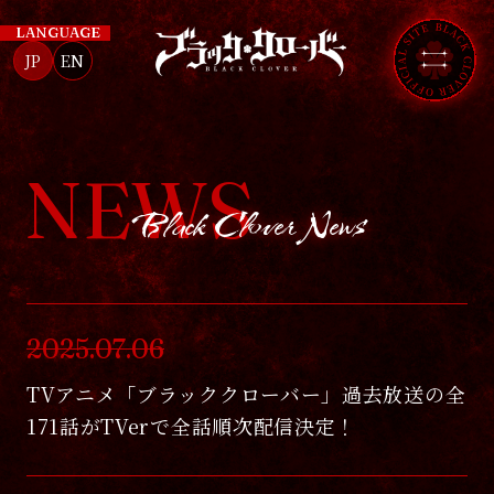
T
LANGUAGE
V
ア
JP
EN
ニ
メ
『
ブ
ラ
ッ
ク
ク
ロ
ー
NEWS
バ
ー
』
Black Clover News
公
式
サ
イ
ト
2025.07.06
TVアニメ「ブラッククローバー」過去放送の全
171話がTVerで全話順次配信決定！